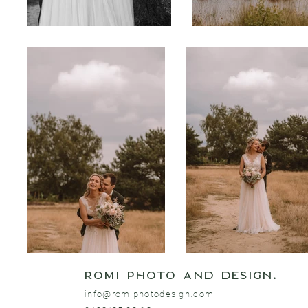
Romi photo and design.
info@romiphotodesign.com