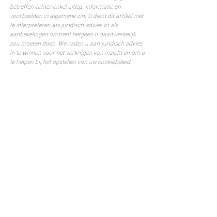
betreffen echter enkel uitleg, informatie en
voorbeelden in algemene zin. U dient dit artikel niet
te interpreteren als juridisch advies of als
aanbevelingen omtrent hetgeen u daadwerkelijk
zou moeten doen. We raden u aan juridisch advies
in te winnen voor het verkrijgen van inzicht en om u
te helpen bij het opstellen van uw cookiebeleid.
Romi photo and design.
info@romiphotodesign.com
0493/25.09.18
Torenstraat 2 bus 15, 2370 Arendonk
BTW Nr. BE0797.388.696
©Romi photo and design.