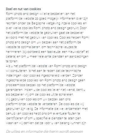
Doel en nut van cookies
Romi photo and design wil elke bezoeker van het
platform/de website zo goed mogelijk informeren over zijn
rechten onder de Belgische wetgeving inzake cookies, en
over welke cookies Romi photo and design gebruikt. Door
het platform/de website te gebruiken gaat de bezoeker
akkoord met het gebruik van cookies. Cookies helpen Romi
photo and design om uw bezoek aan het platform/de
website te optimaliseren, om technische keuzes te
herinneren (bijvoorbeeld een taalkeuze, een nieuwsbrief, et
cetera) en om u meer relevante diensten en aanbiedingen
te tonen.
Als u het platform/de website van Romi photo and design
wil consulteren, is het aan te raden dat de technische
instellingen voor cookies ingeschakeld werden. Zonder
ingeschakelde cookies kan Romi photo and design geen
probleemloos bezoek op het platform/de website
garanderen. Indien u de cookies liever niet wenst, bent u
als bezoeker vrij om de cookies uit te schakelen.
Wij gebruiken cookies om uw bezoek aan ons
platform/onze website te verbeteren. De cookies die wij
gebruiken zijn veilig. De informatie die we verzamelen met
behulp van cookies helpt ons om eventuele fouten te
identificeren of om u specifieke diensten te laten zien
waarvan wij denken dat ze voor u van belang kunnen zijn
De uitleg en informatie die hierin wordt gegeven