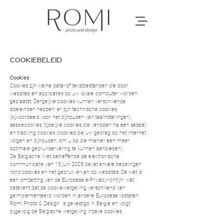
​COOKIEBELEID
Cookies
Cookies zijn kleine data- of tekstbestanden die door
websites en applicaties op uw lokale computer worden
geplaatst. Dergelijke cookies kunnen verschillende
doeleinden hebben: er zijn technische cookies
(bijvoorbeeld voor het bijhouden van taalinstellingen),
sessiecookies (tijdelijke cookies die verlopen na één sessie)
en tracking cookies (cookies die uw gedrag op het internet
volgen en bijhouden, om u op die manier een meer
optimale gebruikservaring te kunnen aanbieden).
De Belgische Wet betreffende de elektronische
communicatie van 13 juni 2005 bevat enkele bepalingen
rond cookies en het gebruik ervan op websites. De wet is
een omzetting van de Europese e-Privacyrichtlijn, wat
betekent dat de cookiewetgeving verschillend kan
geïmplementeerd worden in andere Europese lidstaten.
Romi Photo & Design is gevestigd in België en volgt
bijgevolg de Belgische wetgeving inzake cookies.